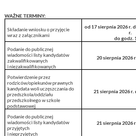
WAŻNE TERMINY:
od 17 sierpnia 2026 r. 
Składanie wniosku
o przyjęcie
r.
wraz z załącznikami
do godz. 
Podanie do publicznej
wiadomości listy kandydatów
20 sierpnia 2026 r
zakwalifikowanych
i niezakwalifikowanych
Potwierdzenie przez
rodziców/opiekunów prawnych
kandydata woli uczęszczania do
21 sierpnia 2026 r.
przedszkola/oddziału
przedszkolnego w szkole
podstawowej
Podanie do publicznej
wiadomości listy kandydatów
21 sierpnia 2026 r
przyjętych
i nieprzyjętych