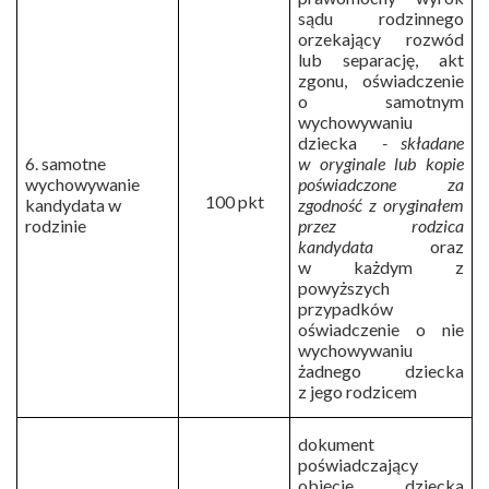
sądu rodzinnego
orzekający rozwód
lub separację, akt
zgonu, oświadczenie
o samotnym
wychowywaniu
dziecka
- składane
6. samotne
w oryginale lub kopie
wychowywanie
poświadczone za
100 pkt
kandydata w
zgodność z oryginałem
rodzinie
przez rodzica
kandydata
oraz
w każdym z
powyższych
przypadków
oświadczenie o nie
wychowywaniu
żadnego dziecka
z jego rodzicem
dokument
poświadczający
objęcie dziecka