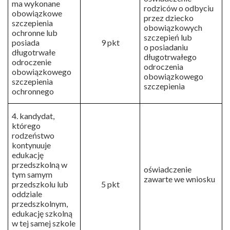
ma wykonane
rodziców o odbyciu
obowiązkowe
przez dziecko
szczepienia
obowiązkowych
ochronne lub
szczepień lub
posiada
9 pkt
o posiadaniu
długotrwałe
długotrwałego
odroczenie
odroczenia
obowiązkowego
obowiązkowego
szczepienia
szczepienia
ochronnego
4. kandydat,
którego
rodzeństwo
kontynuuje
edukację
przedszkolną w
oświadczenie
tym samym
zawarte we wniosku
przedszkolu lub
5 pkt
oddziale
przedszkolnym,
edukację szkolną
w tej samej szkole