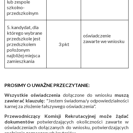
lub zespole
szkolno-
przedszkolnym
5. kandydat, dla
którego wybrane
oświadczenie
przedszkole jest
zawarte we wniosku
przedszkolem
3 pkt
położonym
najbliżej miejsca
zamieszkania
PROSIMY O UWAŻNE PRZECZYTANIE:
Wszystkie oświadczenia
dołączone do wniosku
muszą
zawierać klauzulę:
"Jestem świadoma/y odpowiedzialności
karnej za złożenie fałszywego oświadczenia".
Przewodniczący Komisji Rekrutacyjnej może żądać
dokumentów
potwierdzających okoliczności zawarte w
oświadczeniach dołączanych do wniosku, potwierdzających
spełnianie zaznaczonych kryteriów.