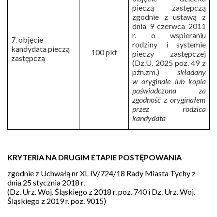
pieczą zastępczą
zgodnie z ustawą z
dnia 9 czerwca 2011
r. o wspieraniu
7. objęcie
rodziny i systemie
kandydata pieczą
100 pkt
pieczy zastępczej
zastępczą
(Dz.U. 2025 poz. 49 z
pźn.zm.) -
składany
w oryginale lub kopia
poświadczona za
zgodność z oryginałem
przez rodzica
kandydata
KRYTERIA NA DRUGIM ETAPIE POSTĘPOWANIA
zgodnie z Uchwałą nr XL IV/724/18 Rady Miasta Tychy z
dnia 25 stycznia 2018 r.
(Dz. Urz. Woj. Śląskiego z 2018 r. poz. 740 i Dz. Urz. Woj.
Śląskiego z 2019 r. poz. 9015)