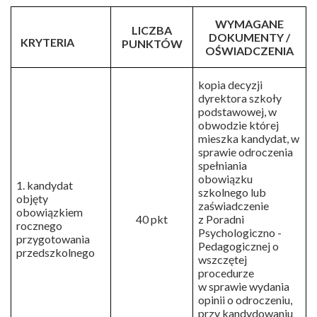
WYMAGANE
LICZBA
DOKUMENTY /
KRYTERIA
PUNKTÓW
OŚWIADCZENIA
kopia decyzji
dyrektora szkoły
podstawowej, w
obwodzie której
mieszka kandydat, w
sprawie odroczenia
spełniania
obowiązku
1. kandydat
szkolnego lub
objęty
zaświadczenie
obowiązkiem
40 pkt
z Poradni
rocznego
Psychologiczno -
przygotowania
Pedagogicznej o
przedszkolnego
wszczętej
procedurze
w sprawie wydania
opinii o odroczeniu,
przy kandydowaniu