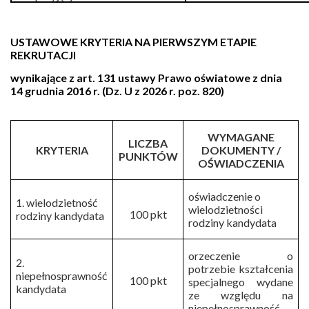
USTAWOWE KRYTERIA NA PIERWSZYM ETAPIE
REKRUTACJI
wynikające z art. 131 ustawy Prawo oświatowe z dnia
14 grudnia 2016 r. (Dz. U
z 2026 r. poz. 820)
WYMAGANE
LICZBA
KRYTERIA
DOKUMENTY /
PUNKTÓW
OŚWIADCZENIA
oświadczenie o
1. wielodzietność
wielodzietności
100 pkt
rodziny kandydata
rodziny kandydata
orzeczenie o
2.
potrzebie kształcenia
niepełnosprawność
100 pkt
specjalnego wydane
kandydata
ze względu na
niepełnosprawność,