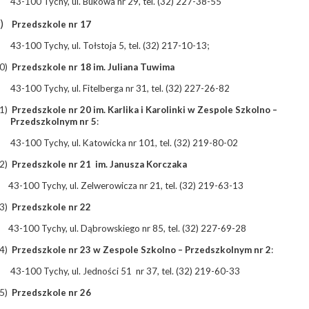
43-100 Tychy, ul. Bukowa nr 29, tel. (32) 227-38-55
)
Przedszkole nr 17
43-100 Tychy, ul. Tołstoja 5, tel. (32) 217-10-13;
0)
Przedszkole nr 18 im. Juliana Tuwima
43-100 Tychy, ul. Fitelberga nr 31, tel. (32) 227-26-82
1)
Przedszkole nr 20 im. Karlika i Karolinki w Zespole Szkolno –
Przedszkolnym nr 5
:
43-100 Tychy, ul. Katowicka nr 101, tel. (32) 219-80-02
2)
Przedszkole nr 21
im. Janusza Korczaka
43-100 Tychy, ul. Zelwerowicza nr 21, tel. (32) 219-63-13
3)
Przedszkole nr 22
43-100 Tychy, ul. Dąbrowskiego nr 85, tel. (32) 227-69-28
4)
Przedszkole nr 23 w Zespole Szkolno – Przedszkolnym nr 2
:
43-100 Tychy, ul. Jedności 51
nr 37, tel. (32) 219-60-33
5)
Przedszkole nr 26