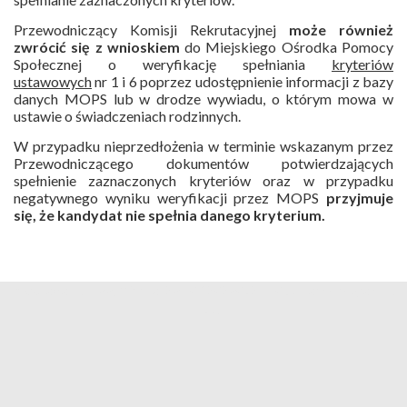
Przewodniczący Komisji Rekrutacyjnej
może również
zwrócić się z wnioskiem
do Miejskiego Ośrodka Pomocy
Społecznej o weryfikację spełniania
kryteriów
ustawowych
nr 1 i 6 poprzez udostępnienie informacji z bazy
danych MOPS lub w drodze wywiadu, o którym mowa w
ustawie o świadczeniach rodzinnych.
W przypadku nieprzedłożenia w terminie wskazanym przez
Przewodniczącego dokumentów potwierdzających
spełnienie zaznaczonych kryteriów oraz w przypadku
negatywnego wyniku weryfikacji przez MOPS
przyjmuje
się, że kandydat nie spełnia danego kryterium.
Rekrutacja ID: 166; Wersja: 26.109.20260721.1057 Harmonogram ID:
1155;