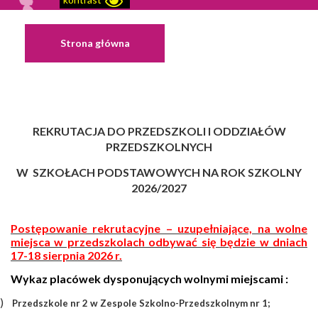
Strona główna
REKRUTACJA DO PRZEDSZKOLI I ODDZIAŁÓW
PRZEDSZKOLNYCH
W SZKOŁACH PODSTAWOWYCH NA ROK SZKOLNY
2026/2027
Postępowanie rekrutacyjne – uzupełniające, na wolne
miejsca w przedszkolach odbywać się będzie w dniach
17-18 sierpnia 2026 r.
Wykaz placówek dysponujących wolnymi miejscami :
)
Przedszkole nr 2 w Zespole Szkolno-Przedszkolnym nr 1;