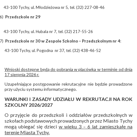
3-100 Tychy, ul. Młodzieżowa nr 5, tel. (32) 227-08-46
6)
Przedszkole nr 29
43-100 Tychy, ul. Hubala nr 7, tel. (32) 217-55-26
7)
Przedszkole nr 30 w Zespole Szkolno – Przedszkolnym nr 4
:
43-100 Tychy, ul. Pogodna
nr 37, tel. (32) 438-46-52
Wnioski dostępne będą do pobrania w placówka w terminie od dnia
17 sierpnia 2026 r.
Uzupełniające postępowanie rekrutacyjne nie będzie prowadzone
przy użyciu systemu informatycznego.
WARUNKI I ZASADY UDZIAŁU W REKRUTACJI NA ROK
SZKOLNY 2026/2027
O przyjęcie do przedszkoli i oddziałów przedszkolnych w
szkołach podstawowych prowadzonych przez Miasto Tychy
mogą ubiegać się dzieci
w wieku 3 – 6 lat zamieszkałe na
terenie Miasta Tychy.