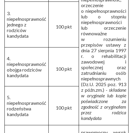
orzeczenie
o niepełnosprawności
3.
lub o stopniu
niepełnosprawność
niepełnosprawności
jednego z
100 pkt
lub orzeczenie
rodziców
równoważne
kandydata
w rozumieniu
przepisów ustawy z
dnia 27 sierpnia 1997
r. o rehabilitacji
4.
zawodowej i
niepełnosprawność
społecznej oraz
100 pkt
obojga rodziców
zatrudnianiu osób
kandydata
niepełnosprawnych
(Dz.U. 2025 poz. 913
z późn.zm.) -
składane
w oryginale lub kopie
5.
poświadczone za
niepełnosprawność
zgodność z oryginałem
100 pkt
rodzeństwa
przez rodzica
kandydata
kandydata
prawomocny wyrok